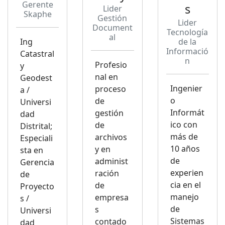
Gerente
s
Lider
Skaphe
Gestión
Lider
Document
Tecnología
al
Ing
de la
Informació
Catastral
n
Profesio
y
nal en
Geodest
Ingenier
proceso
a /
o
de
Universi
Informát
gestión
dad
ico con
de
Distrital;
más de
archivos
Especiali
10 años
y en
sta en
de
administ
Gerencia
experien
ración
de
cia en el
de
Proyecto
manejo
empresa
s /
de
s
Universi
Sistemas
contado
dad