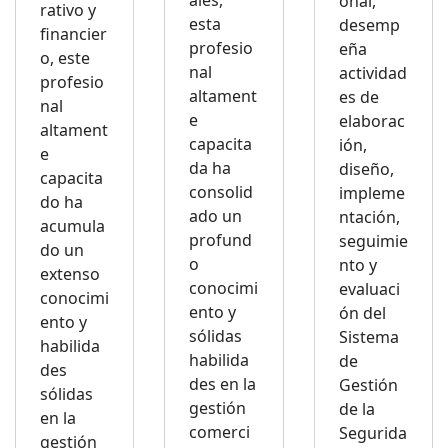
onal,
rativo y
esta
desemp
financier
profesio
eña
o, este
nal
actividad
profesio
altament
es de
nal
e
elaborac
altament
capacita
ión,
e
da ha
diseño,
capacita
consolid
impleme
do ha
ado un
ntación,
acumula
profund
seguimie
do un
o
nto y
extenso
conocimi
evaluaci
conocimi
ento y
ón del
ento y
sólidas
Sistema
habilida
habilida
de
des
des en la
Gestión
sólidas
gestión
de la
en la
comerci
Segurida
gestión