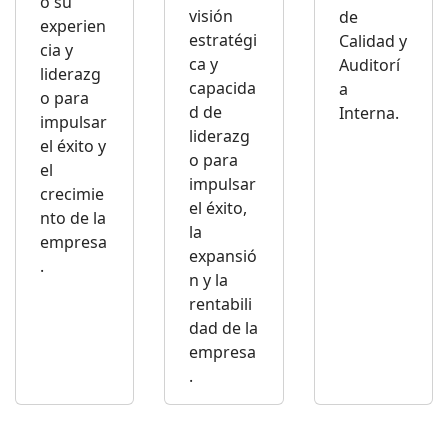
o su
visión
de
experien
estratégi
Calidad y
cia y
ca y
Auditorí
liderazg
capacida
a
o para
d de
Interna.
impulsar
liderazg
el éxito y
o para
el
impulsar
crecimie
el éxito,
nto de la
la
empresa
expansió
.
n y la
rentabili
dad de la
empresa
.