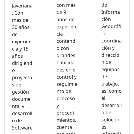
de
con más
Javeriana
Informa
de 9
. Con
ción
años de
mas de
Geográfi
experien
30 años
ca,
cia
de
coordina
contand
experien
ción y
o con
cia y 15
direcció
grandes
años
n de
habilida
dirigiend
equipos
des en el
o
de
control y
proyecto
trabajo,
seguimie
s de
así como
nto de
gestión
el
proceso
docume
desarroll
y
ntal y
o de
procedi
desarroll
solucion
mientos,
o de
es
cuenta
Software