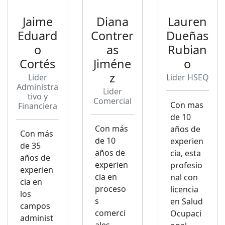
Jaime
Diana
Lauren
Eduard
Contrer
Dueñas
o
as
Rubian
Cortés
Jiméne
o
z
Lider
Lider HSEQ
Administra
Lider
tivo y
Comercial
Con mas
Financiera
de 10
Con más
años de
Con más
de 10
experien
de 35
años de
cia, esta
años de
experien
profesio
experien
cia en
nal con
cia en
proceso
licencia
los
s
en Salud
campos
comerci
Ocupaci
administ
ales,