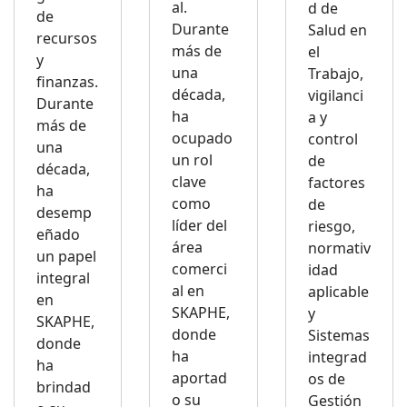
al.
d de
de
Durante
Salud en
recursos
más de
el
y
una
Trabajo,
finanzas.
década,
vigilanci
Durante
ha
a y
más de
ocupado
control
una
un rol
de
década,
clave
factores
ha
como
de
desemp
líder del
riesgo,
eñado
área
normativ
un papel
comerci
idad
integral
al en
aplicable
en
SKAPHE,
y
SKAPHE,
donde
Sistemas
donde
ha
integrad
ha
aportad
os de
brindad
o su
Gestión