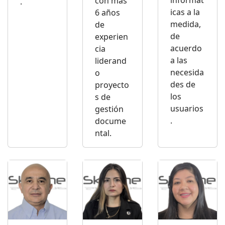
informát
con más
.
icas a la
6 años
medida,
de
de
experien
acuerdo
cia
a las
liderand
necesida
o
des de
proyecto
los
s de
usuarios
gestión
.
docume
ntal.